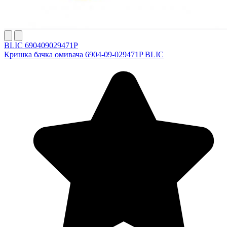
BLIC 690409029471P
Кришка бачка омивача 6904-09-029471P BLIC