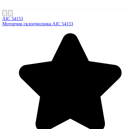
AIC 54153
Моторчик склоочисника AIC 54153