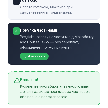
Готівкою
3
Оплата готівкою, можливо при
самовивезенні в точці видачи.
Покупка частинами
4
Розділіть оплату на частини від Монобанку
або ПриватБанку — без переплат,
оформлення прямо при купівлі.
до 4 платежів
Важливо!
Кузовні, великогабаритні та ексклюзивні
деталі надсилаються лише за частковою
або повною передоплатою.