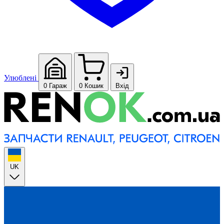
Улюблені
0
Гараж
0
Кошик
Вхід
UK